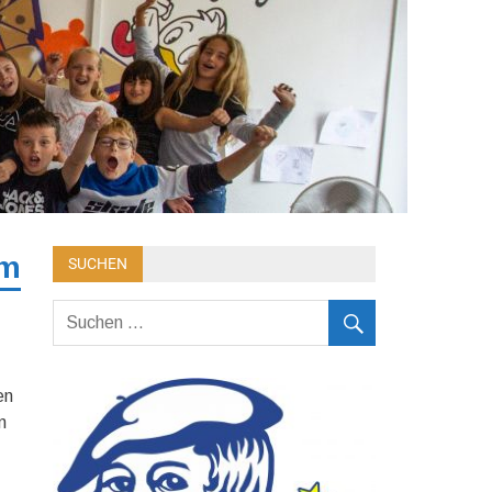
im
SUCHEN
en
m