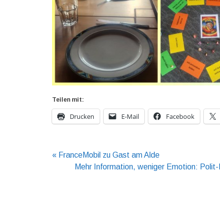
Teilen mit:
Drucken
E-Mail
Facebook
Beitragsnavigation
« FranceMobil zu Gast am Alde
Mehr Information, weniger Emotion: Polit-P