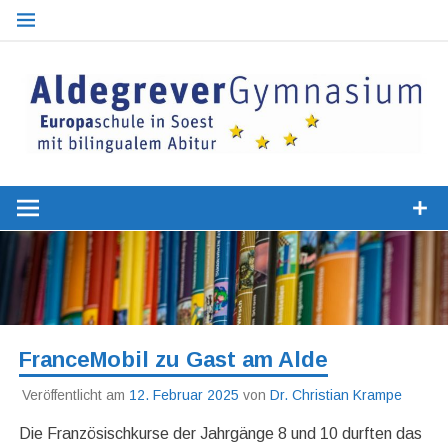
Zum
Inhalt
springen
Optionaler bilingualer Zweig
Europaschu
Aldegrever
Gymnasiu
Soest
FranceMobil zu Gast am Alde
Veröffentlicht am
12. Februar 2025
von
Dr. Christian Krampe
Die Französischkurse der Jahrgänge 8 und 10 durften das