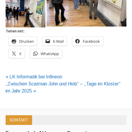
Teilen mit:
Drucken
E-Mail
Facebook
X
WhatsApp
Beitragsnavigation
« LK Informatik bei Infineon
„Zwischen Scatman John und Hiob“ – „Tage im Kloster“
im Jahr 2025 »
KONTAKT