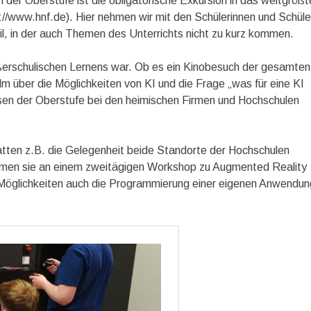
in der Oberstufe ist die obligatorische Exkursion in das weltgrößt
www.hnf.de). Hier nehmen wir mit den Schülerinnen und Schüle
il, in der auch Themen des Unterrichts nicht zu kurz kommen.
rschulischen Lernens war. Ob es ein Kinobesuch der gesamten
m über die Möglichkeiten von KI und die Frage „was für eine KI
ursen der Oberstufe bei den heimischen Firmen und Hochschulen
atten z.B. die Gelegenheit beide Standorte der Hochschulen
ahmen sie an einem zweitägigen Workshop zu Augmented Reality
 Möglichkeiten auch die Programmierung einer eigenen Anwendun