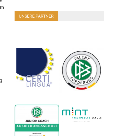
e
rn
UNSERE PARTNER
g