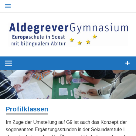
Zum
Inhalt
springen
Optionaler bilingualer Zweig
Europaschu
Aldegrever
Gymnasiu
Soest
Profilklassen
Im Zuge der Umstellung auf G9 ist auch das Konzept der
sogenannten Ergänzungsstunden in der Sekundarstufe I