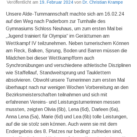
Veröffentlicht am
19. Februar 2024
von
Dr. Christian Krampe
Unsere Alde-Turnmannschaft machte sich am 16.02.24
auf den Weg nach Paderborn zur Turnhalle des
Gymnasiums Schloss Neuhaus, um zum ersten Mal bei
„Jugend trainiert für Olympia“ im Gerätturnen am
Wettkampf IV teilzunehmen. Neben turnerischem Können
am Reck, Balken, Sprung, Boden und Barren müssen die
Mädchen bei dieser Wettkampfform auch
Synchronübungen und verschiedene athletische Disziplinen
wie Staffellauf, Standweitsprung und Tauklettern
absolvieren. Obwohl unsere Turnerinnen zum ersten Mal
überhaupt nach nur wenigen Wochen Vorbereitung an den
Bezirksmeisterschaften teilnahmen und sich mit
erfahrenen Vereins- und Leistungsturnerinnen messen
mussten, zeigten Olivia (6b), Lena (6d), Darleen (6a),
Anna Lena (5a), Marie (6d) und Lea (6b) tolle Leistungen,
auf die sie stolz sein können. Auch wenn sie mit dem
Endergebnis des 8. Platzes nur bedingt zufrieden sind,