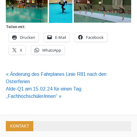
Teilen mit:
Drucken
E-Mail
Facebook
X
WhatsApp
Beitragsnavigation
« Änderung des Fahrplanes Linie R81 nach den
Osterferien
Alde-Q1 am 15.02.24 für einen Tag
„Fachhochschüler/innen“ »
KONTAKT