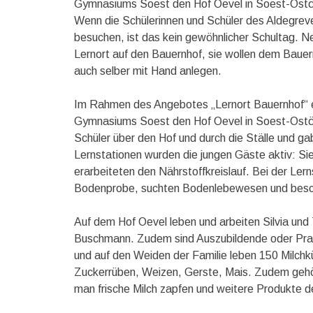
Gymnasiums Soest den Hof Oevel in Soest-Ost
Wenn die Schülerinnen und Schüler des Aldegre
besuchen, ist das kein gewöhnlicher Schultag. Nei
Lernort auf den Bauernhof, sie wollen dem Bauern
auch selber mit Hand anlegen.
Im Rahmen des Angebotes „Lernort Bauernhof“ erk
Gymnasiums Soest den Hof Oevel in Soest-Ostönn
Schüler über den Hof und durch die Ställe und g
Lernstationen wurden die jungen Gäste aktiv: Sie
erarbeiteten den Nährstoffkreislauf. Bei der Ler
Bodenprobe, suchten Bodenlebewesen und besch
Auf dem Hof Oevel leben und arbeiten Silvia und
Buschmann. Zudem sind Auszubildende oder Prakti
und auf den Weiden der Familie leben 150 Milchk
Zuckerrüben, Weizen, Gerste, Mais. Zudem gehö
man frische Milch zapfen und weitere Produkte d