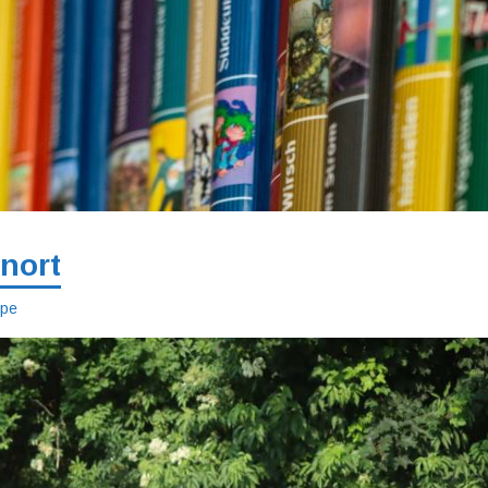
nort
mpe