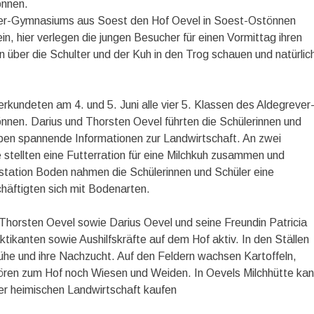
önnen.
ver-Gymnasiums aus Soest den Hof Oevel in Soest-Ostönnen
n, hier verlegen die jungen Besucher für einen Vormittag ihren
 über die Schulter und der Kuh in den Trog schauen und natürlic
undeten am 4. und 5. Juni alle vier 5. Klassen des Aldegrever
en. Darius und Thorsten Oevel führten die Schülerinnen und
aben spannende Informationen zur Landwirtschaft. An zwei
 stellten eine Futterration für eine Milchkuh zusammen und
nstation Boden nahmen die Schülerinnen und Schüler eine
äftigten sich mit Bodenarten.
 Thorsten Oevel sowie Darius Oevel und seine Freundin Patricia
kanten sowie Aushilfskräfte auf dem Hof aktiv. In den Ställen
ühe und ihre Nachzucht. Auf den Feldern wachsen Kartoffeln,
ren zum Hof noch Wiesen und Weiden. In Oevels Milchhütte ka
er heimischen Landwirtschaft kaufen