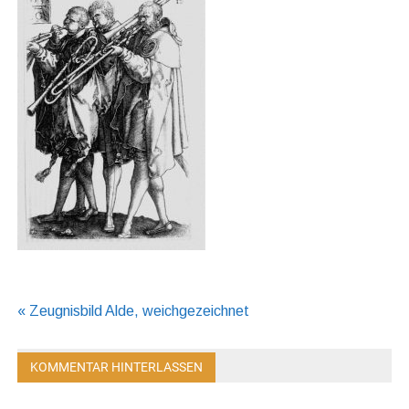
Beitragsnavigation
« Zeugnisbild Alde, weichgezeichnet
KOMMENTAR HINTERLASSEN