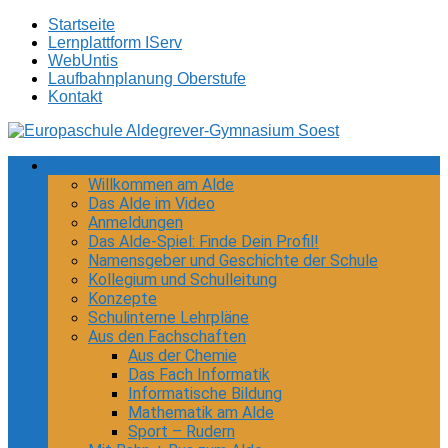
Zum
Startseite
Inhalt
Lernplattform IServ
springen
WebUntis
Laufbahnplanung Oberstufe
Kontakt
Europaschule Aldegrever-Gymnasium Soest
Optionaler bilingualer Zweig
Über uns
Willkommen am Alde
Das Alde im Video
Anmeldungen
Das Alde-Spiel: Finde Dein Profil!
Namensgeber und Geschichte der Schule
Kollegium und Schulleitung
Konzepte
Schulinterne Lehrpläne
Aus den Fachschaften
Aus der Chemie
Das Fach Informatik
Informatische Bildung
Mathematik am Alde
Sport – Rudern