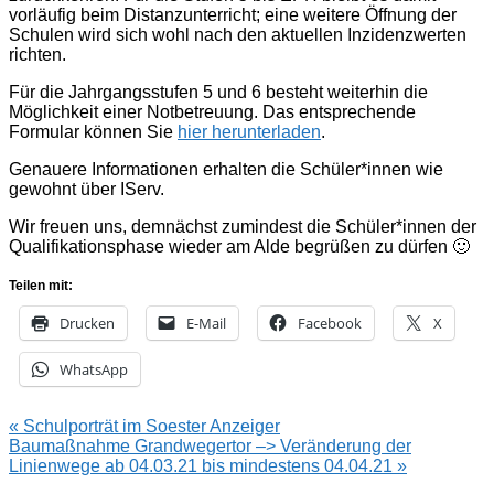
vorläufig beim Distanzunterricht; eine weitere Öffnung der
Schulen wird sich wohl nach den aktuellen Inzidenzwerten
richten.
Für die Jahrgangsstufen 5 und 6 besteht weiterhin die
Möglichkeit einer Notbetreuung. Das entsprechende
Formular können Sie
hier herunterladen
.
Genauere Informationen erhalten die Schüler*innen wie
gewohnt über IServ.
Wir freuen uns, demnächst zumindest die Schüler*innen der
Qualifikationsphase wieder am Alde begrüßen zu dürfen 🙂
Teilen mit:
Drucken
E-Mail
Facebook
X
WhatsApp
Beitragsnavigation
« Schulporträt im Soester Anzeiger
Baumaßnahme Grandwegertor –> Veränderung der
Linienwege ab 04.03.21 bis mindestens 04.04.21 »