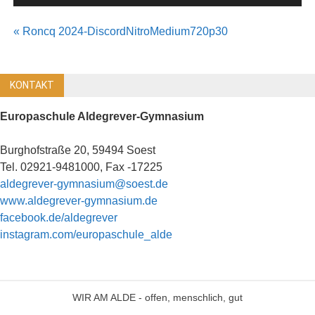
Beitragsnavigation
« Roncq 2024-DiscordNitroMedium720p30
KONTAKT
Europaschule Aldegrever-Gymnasium
Burghofstraße 20, 59494 Soest
Tel. 02921-9481000, Fax -17225
aldegrever-gymnasium@soest.de
www.aldegrever-gymnasium.de
facebook.de/aldegrever
instagram.com/europaschule_alde
WIR AM ALDE - offen, menschlich, gut