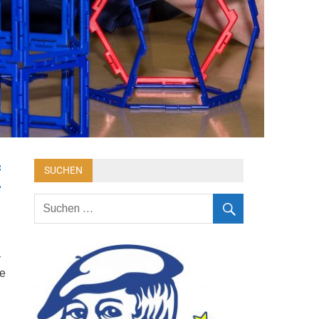
f
SUCHEN
-
ie