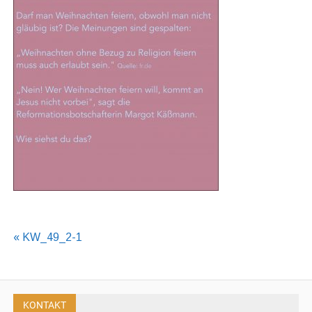
Beitragsnavigation
« KW_49_2-1
KONTAKT