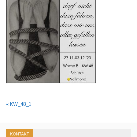
Beitragsnavigation
« KW_48_1
KONTAKT