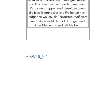
Beitragsnavigation
« KW46_2-1