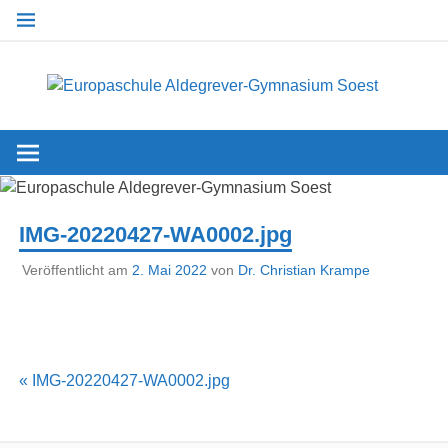
Zum
Inhalt
springen
Eu
Optionaler bilingualer Zweig
A
G
IMG-20220427-WA0002.jpg
Veröffentlicht am
2. Mai 2022
von
Dr. Christian Krampe
Beitragsnavigation
« IMG-20220427-WA0002.jpg