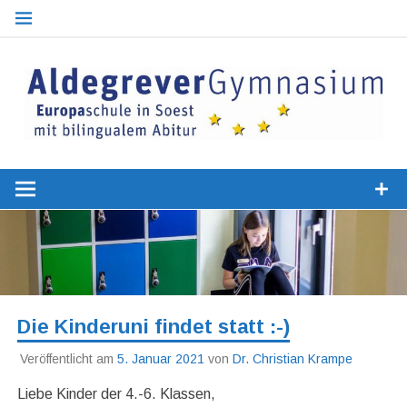
Zum
Inhalt
springen
Optionaler bilingualer Zweig
Europaschu
Aldegrever
Gymnasiu
Soest
Die Kinderuni findet statt :-)
Veröffentlicht am
5. Januar 2021
von
Dr. Christian Krampe
Liebe Kinder der 4.-6. Klassen,