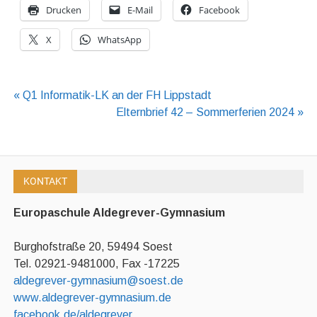
Drucken
E-Mail
Facebook
X
WhatsApp
Beitragsnavigation
« Q1 Informatik-LK an der FH Lippstadt
Elternbrief 42 – Sommerferien 2024 »
KONTAKT
Europaschule Aldegrever-Gymnasium
Burghofstraße 20, 59494 Soest
Tel. 02921-9481000, Fax -17225
aldegrever-gymnasium@soest.de
www.aldegrever-gymnasium.de
facebook.de/aldegrever