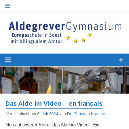
Zum
Inhalt
springen
Optionaler bilingualer Zweig
Europaschu
Aldegrever
Gymnasiu
Soest
Das Alde im Video – en français
Veröffentlicht am
6. Juli 2024
von
Dr. Christian Krampe
Neu auf unserer Seite „das Alde im Video“: Ein