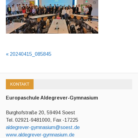
Beitragsnavigation
« 20240415_085845
KONTAKT
Europaschule Aldegrever-Gymnasium
Burghofstraße 20, 59494 Soest
Tel. 02921-9481000, Fax -17225
aldegrever-gymnasium@soest.de
www.aldegrever-gymnasium.de